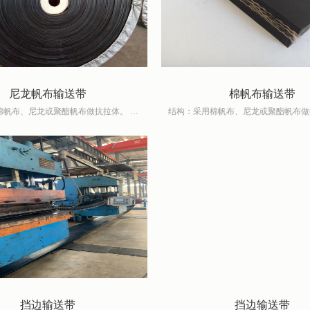
尼龙帆布输送带
棉帆布输送带
结构：采用棉帆布、尼龙或聚酯帆布做抗拉体。 特点：带体轻、薄、强力高、耐力疲劳、耐冲击、成槽性好、使用寿命长、EP帆布芯输送带还具有延伸率低、尺寸热稳定性好、湿强力高
挡边输送带
挡边输送带