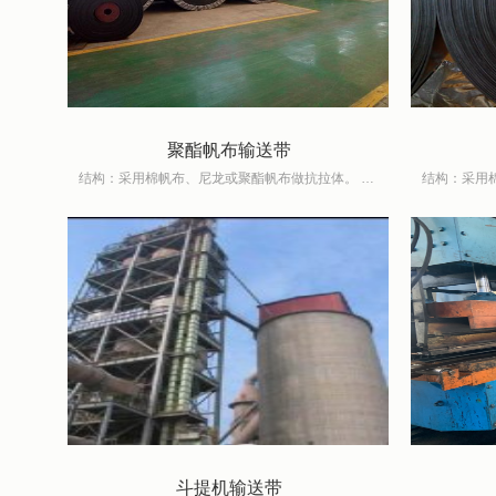
聚酯帆布输送带
结构：采用棉帆布、尼龙或聚酯帆布做抗拉体。 特点：带体轻、薄、强力高、耐力疲劳、耐冲击、成槽性好、使用寿命长、EP帆布芯输送带还具有延伸率低、尺寸热稳定性好、湿强力高
斗提机输送带